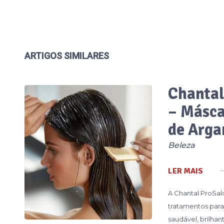
ARTIGOS SIMILARES
Chantal
– Másca
de Arga
Beleza
LER MAIS
A Chantal ProSal
tratamentos para
saudável, brilha